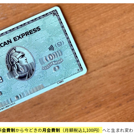
年会費制
から今どきの
月会費制
（月額税込1,100円）
へと生まれ変わ