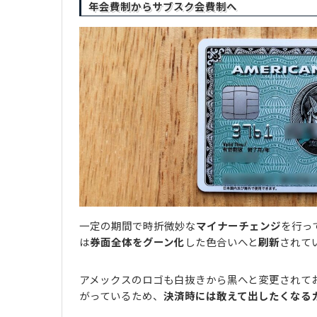
年会費制からサブスク会費制へ
一定の期間で時折微妙な
マイナーチェンジ
を行っ
は
券面全体をグーン化
した色合いへと
刷新
されて
アメックスのロゴも白抜きから黒へと変更されて
がっているため、
決済時には敢えて出したくなる