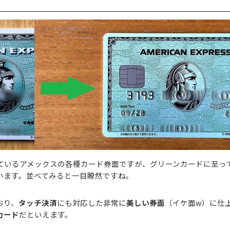
ているアメックスの各種カード券面ですが、グリーンカードに至っ
います。並べてみると一目瞭然ですね。
おり、
タッチ決済
にも対応した非常に
美しい券面
（イケ面w）に仕
カード
だといえます。