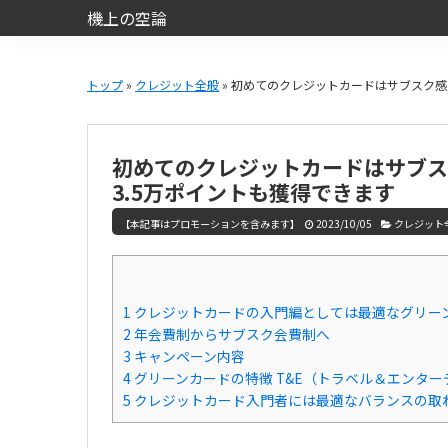
機上の空論
ANA
Skip
Skip
SFC・
to
to
トップ
»
クレジット全般
» 初めてのクレジットカードはサブスク感
JAL
main
primary
JGC
content
sidebar
と
初めてのクレジットカードはサブス
JCB
3.5万ポイントも獲得できます
THE
CLASS（JCB
【本記事はプロモーションを含みます】
2023/10/05
クレジット
ザ・
ク
ラ
1
クレジットカードの入門編としては最適なグリー
ス）
2
年会費制からサブスク会費制へ
で
3
キャンペーン内容
の
4
グリーンカードの特徴 T&E（トラベル＆エンター
5
クレジットカード入門者には最適なバランスの取
日
常