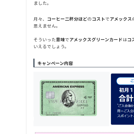
ました。
月々、
コーヒー二杯分ほど
の
コスト
で
アメックス
思えません。
そういった
意味
で
アメックスグリーンカード
は
コ
いえるでしょう。
キャンペーン内容