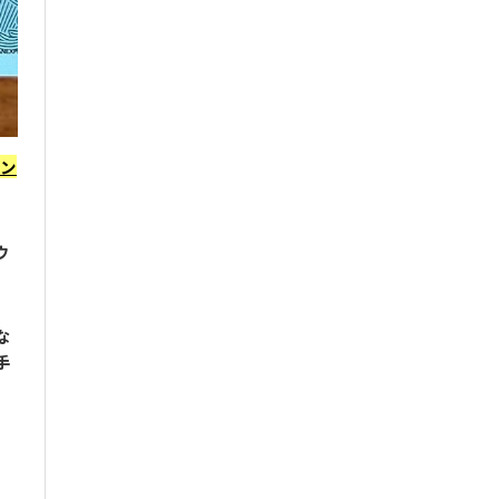
ャン
ウ
な
手