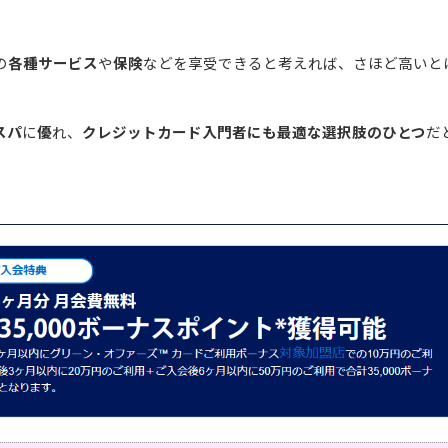
の
各種サービス
や
保険
などを享受できると考えれば、さほど高いと
スパ
に
優
れ、
クレジットカード入門者にも最適な選択肢のひとつ
だ