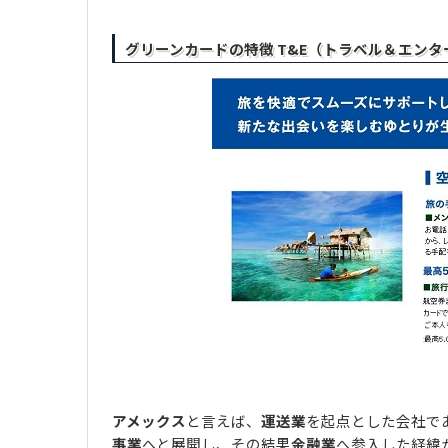
グリーンカードの特徴 T&E（トラベル＆エン
アメックス
と言えば、
運送業
を起点とした会社で
事業
へと展開し、その結果
金融業
へ参入した経緯