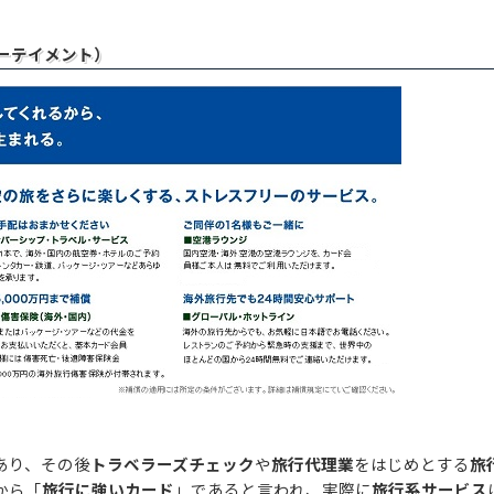
ターテイメント）
あり、その後
トラベラーズチェック
や
旅行代理業
をはじめとする
旅
から「
旅行に強いカード
」であると言われ、実際に
旅行系サービス