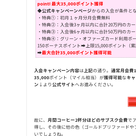
point! 最大35,000ポイント獲得
◆
公式キャンペーンページ
からの入会が条件と
・特典①：初月１ヶ月分月会費無料
・特典②：入会後3ヶ月以内に合計20万円のカード
・特典③：入会後6ヶ月以内に合計50万円のカード
・特典④：グリーン・オファーズカード利用ボー
150ボーナスポイント➡上限15,000ポイント（
➡
最大合計35,000ポイント獲得可能
入会キャンペーン内容
は
上記
の通り。
通常月会費1
35,000
ポイント（マイル相当）が
獲得可能
な
キャ
ン
↓より
公式サイト
へお進みください。
故に、
月間コーヒー2杯分ほどのサブスク会費
で
得し、その後に他の色（ゴールドプリファードや
いでしょうね。