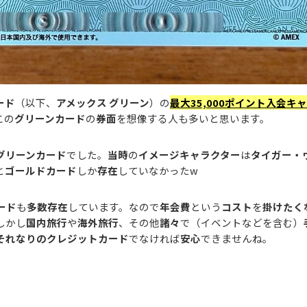
ード
（以下、
アメックス グリーン
）の
最大35,000ポイント入会キ
この
グリーンカード
の
券面
を想像する人も多いと思います。
グリーンカード
でした。
当時
の
イメージキャラクター
は
タイガー・
と
ゴールドカード
しか
存在
していなかったw
ード
も
多数存在
しています。なので
年会費
という
コスト
を
掛けたく
しかし
国内旅行
や
海外旅行
、その他
諸々
で（イベントなどを含む）
それなりのクレジットカード
でなければ
安心
できませんね。