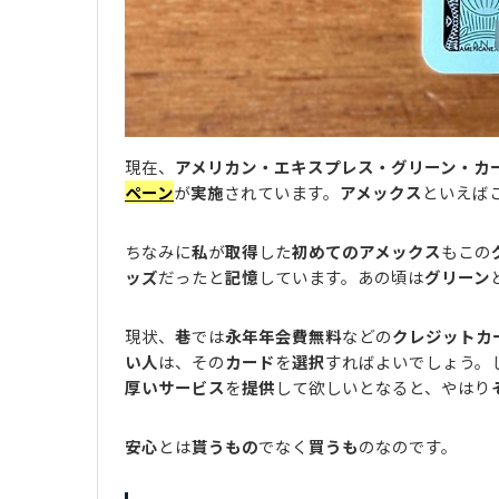
現在、
アメリカン・エキスプレス・グリーン・カ
ペーン
が
実施
されています。
アメックス
といえば
ちなみに
私
が
取得
した
初めてのアメックス
もこの
ッズ
だったと
記憶
しています。あの頃は
グリーン
現状、
巷
では
永年年会費無料
などの
クレジットカ
い人
は、その
カード
を
選択
すればよいでしょう。
厚いサービス
を
提供
して欲しいとなると、やはり
安心
とは
貰うもの
でなく
買うも
のなのです。