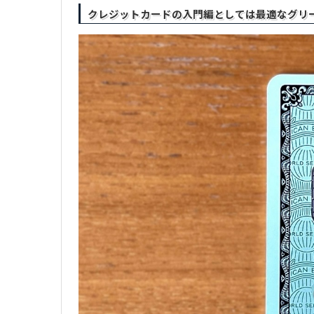
生
クレジットカードの入門編としては最適なグリ
活
を
綴
り
ま
す