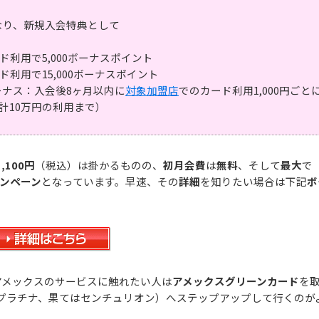
なり、新規入会特典として
利用で5,000ボーナスポイント
利用で15,000ボーナスポイント
ナス：入会後8ヶ月以内に
対象加盟店
でのカード利用1,000円ごと
累計10万円の利用まで）
,100円
（税込）は掛かるものの、
初月会費
は
無料
、そして
最大
で
ンペーン
となっています。早速、その
詳細
を知りたい場合は下記
ボ
アメックスのサービスに触れたい人は
アメックスグリーンカード
を
プラチナ、果てはセンチュリオン）へステップアップして行くのが