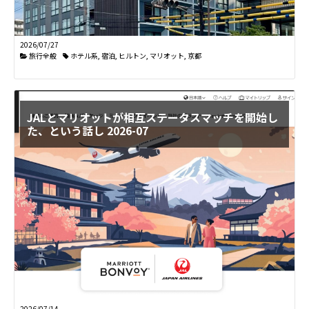
生
活
を
2026/07/27
旅行全般
ホテル系
,
宿泊
,
ヒルトン
,
マリオット
,
京都
綴
り
ま
す
JALとマリオットが相互ステータスマッチを開始し
た、という話し 2026-07
2026/07/14