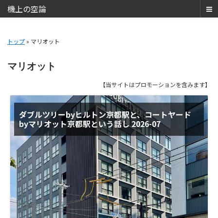
機上の空論
ANA
Skip
SFC・
to
トップ
» マリオット
JAL
main
JGC
content
マリオット
と
JCB
【当サイトはプロモーションを含みます】
THE
CLASS（JCB
ダブルツリーbyヒルトン京都駅と、コートヤード
ザ・
byマリオット京都駅という話し 2026-07
ク
ラ
ス）
で
の
日
常