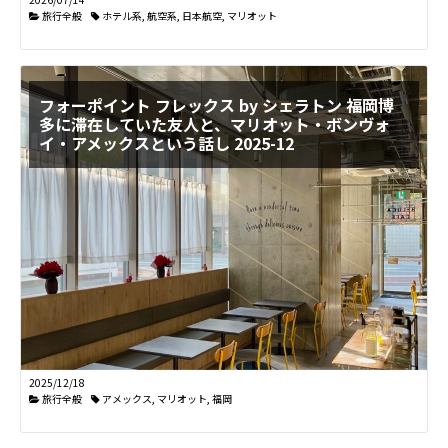
旅行全般
ホテル系
,
航空系
,
日本航空
,
マリオット
フォーポイント フレックス by シェラトン 福岡博
多に滞在していた友人と、マリオット・ボンヴォ
イ・アメックスという話し 2025-12
2025/12/18
旅行全般
アメックス
,
マリオット
,
福岡