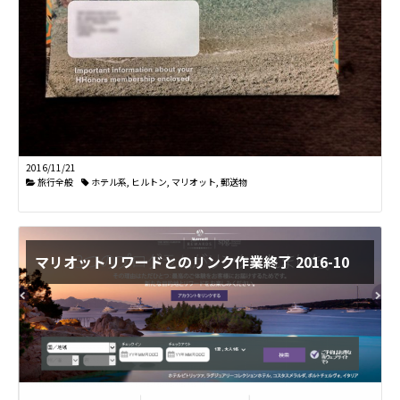
2016/11/21
旅行全般
ホテル系
,
ヒルトン
,
マリオット
,
郵送物
マリオットリワードとのリンク作業終了 2016-10