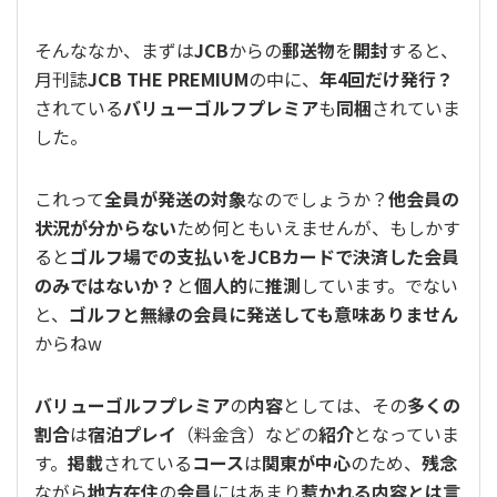
そんななか、まずは
JCB
からの
郵送物
を
開封
すると、
月刊誌
JCB THE PREMIUM
の中に、
年4回だけ発行？
されている
バリューゴルフプレミア
も
同梱
されていま
した。
これって
全員が発送の対象
なのでしょうか？
他会員の
状況が分からない
ため何ともいえませんが、もしかす
ると
ゴルフ場での支払いをJCBカードで決済した会員
のみではないか？
と
個人的
に
推測
しています。でない
と、
ゴルフと無縁の会員に発送しても意味ありません
からねw
バリューゴルフプレミア
の
内容
としては、その
多くの
割合
は
宿泊プレイ
（料金含）などの
紹介
となっていま
す。
掲載
されている
コース
は
関東が中心
のため、
残念
ながら
地方在住
の
会員
にはあまり
惹かれる内容とは言