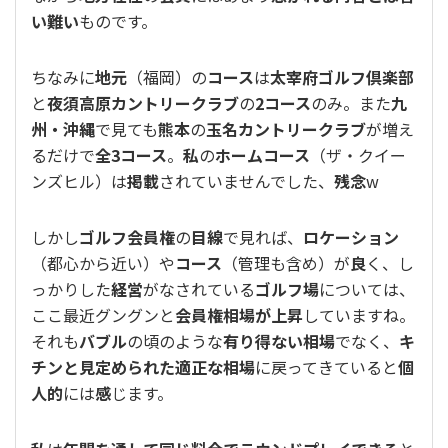
い難い
ものです。
ちなみに
地元
（福岡）の
コース
は
太宰府ゴルフ倶楽部
と
夜須高原カントリークラブ
の
2コース
のみ。また
九
州・沖縄
で見ても
熊本
の
玉名カントリークラブ
が増え
るだけで
全3コース
。
私
の
ホームコース
（ザ・クイー
ンズヒル）は
掲載
されていませんでした、
残念
w
しかし
ゴルフ会員権
の
目線
で見れば、
ロケーション
（都心から近い）や
コース
（管理も含め）が
良
く、し
っかりした
経営
がなされている
ゴルフ場
については、
ここ最近グングンと
会員権相場が上昇
していますね。
それも
バブル
の頃のような
有り得ない相場
でなく、
キ
チンと見定められた適正な相場
に戻ってきていると
個
人的
には
感
じます。