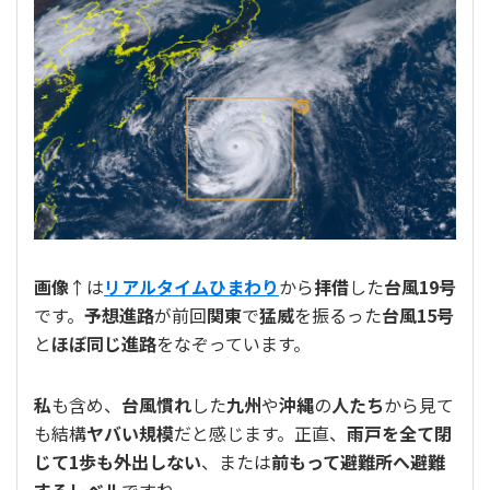
画像
↑は
リアルタイムひまわり
から
拝借
した
台風19号
です。
予想進路
が前回
関東
で
猛威
を振るった
台風15号
と
ほぼ同じ進路
をなぞっています。
私
も含め、
台風慣れ
した
九州
や
沖縄
の
人たち
から見て
も結構
ヤバい規模
だと感じます。正直、
雨戸を全て閉
じて1歩も外出しない
、または
前もって避難所へ避難
するレベル
ですね。