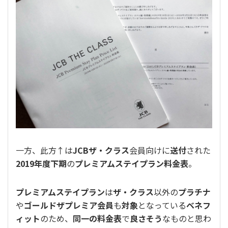
一方、此方↑は
JCBザ・クラス
会員向けに
送付
された
2019年度下期
の
プレミアムステイプラン料金表
。
プレミアムステイプラン
は
ザ・クラス
以外の
プラチナ
や
ゴールドザプレミア会員
も
対象
となっている
ベネフ
ィット
のため、
同一の料金表
で
良さそう
なものと思わ