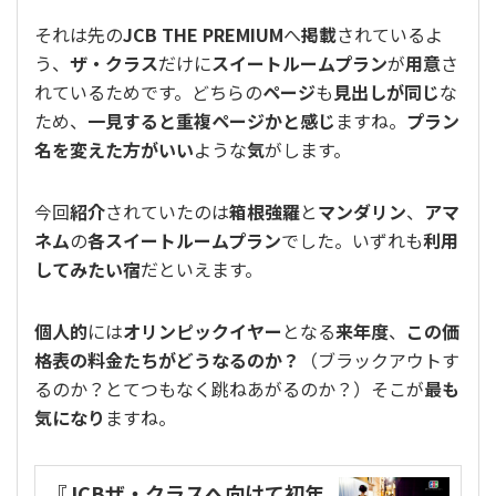
それは先の
JCB THE PREMIUM
へ
掲載
されているよ
う、
ザ・クラス
だけに
スイートルームプラン
が
用意
さ
れているためです。どちらの
ページ
も
見出しが同じ
な
ため、
一見すると重複ページかと感じ
ますね。
プラン
名を変えた方がいい
ような
気
がします。
今回
紹介
されていたのは
箱根強羅
と
マンダリン
、
アマ
ネム
の
各スイートルームプラン
でした。いずれも
利用
してみたい宿
だといえます。
個人的
には
オリンピックイヤー
となる
来年度
、
この価
格表の料金たちがどうなるのか？
（ブラックアウトす
るのか？とてつもなく跳ねあがるのか？）そこが
最も
気になり
ますね。