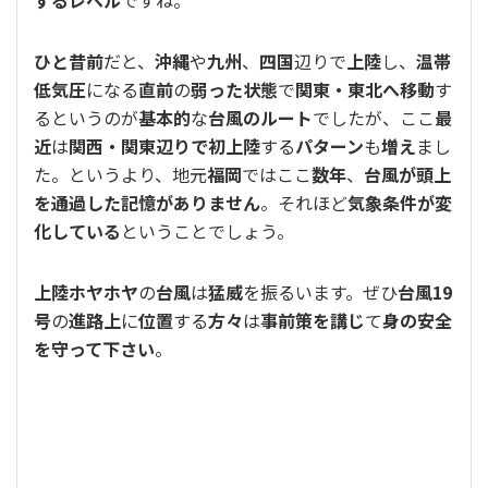
ひと昔前
だと、
沖縄
や
九州
、
四国
辺りで
上陸
し、
温帯
低気圧
になる
直前
の
弱った状態
で
関東・東北へ移動
す
るというのが
基本的
な
台風のルート
でしたが、ここ
最
近
は
関西・関東辺りで初上陸
する
パターン
も
増え
まし
た。というより、地元
福岡
ではここ
数年
、
台風が頭上
を通過した記憶がありません
。それほど
気象条件が変
化している
ということでしょう。
上陸ホヤホヤ
の
台風
は
猛威
を振るいます。ぜひ
台風19
号
の
進路上
に
位置
する
方々
は
事前策を講じ
て
身の安全
を守って下さい
。