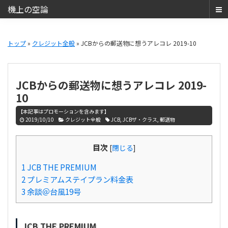
機上の空論
ANA
Skip
Skip
SFC・
to
to
トップ
»
クレジット全般
» JCBからの郵送物に想うアレコレ 2019-10
JAL
main
primary
JGC
content
sidebar
と
JCBからの郵送物に想うアレコレ 2019-
JCB
10
THE
【本記事はプロモーションを含みます】
CLASS（JCB
2019/10/10
クレジット全般
JCB
,
JCBザ・クラス
,
郵送物
ザ・
ク
目次
[
閉じる
]
ラ
ス）
1
JCB THE PREMIUM
2
プレミアムステイプラン料金表
で
3
余談＠台風19号
の
日
常
JCB THE PREMIUM