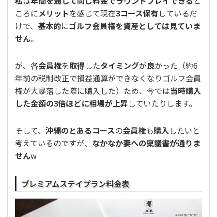
私
は
年間を通して同じ料金でラウンドプレイできる
と
ころに
メリット
を感じて現在
3コース保有
しているだ
けで、
基本的
に
ゴルフ会員権を資産としては見ていま
せん
。
が、各
会員権
を
取得
した
タイミング
が
良
かった（約6
年前の税制改正で損益通算ができなくなりゴルフ会員
権が大暴落した際に購入した）ため、今では
当時購入
した金額の3倍ほどに相場が上昇
していたりします。
そして、
沖縄のとあるコース
の
会員権
も
購入
したいと
考えているのですが、
なかなか妻への稟議書が通りま
せん
w
プレミアムステイプラン料金表