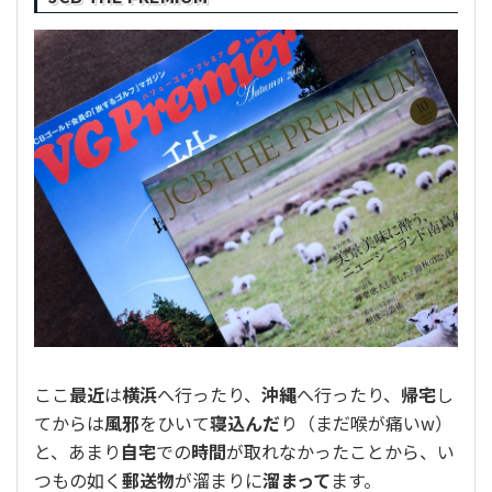
生
活
を
綴
り
ま
す
ここ
最近
は
横浜
へ行ったり、
沖縄
へ行ったり、
帰宅
し
てからは
風邪
をひいて
寝込んだ
り（まだ喉が痛いw）
と、あまり
自宅
での
時間
が取れなかったことから、い
つもの如く
郵送物
が溜まりに
溜まって
ます。