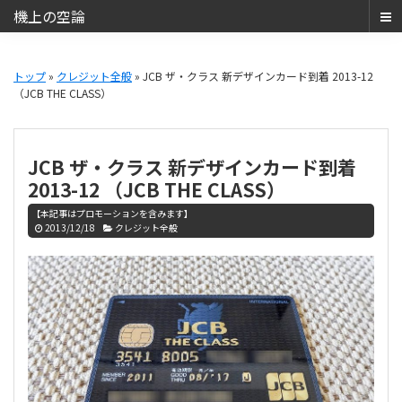
機上の空論
ANA
Skip
Skip
SFC・
to
to
トップ
»
クレジット全般
» JCB ザ・クラス 新デザインカード到着 2013-12
JAL
（JCB THE CLASS）
main
primary
JGC
content
sidebar
と
JCB
JCB ザ・クラス 新デザインカード到着
THE
2013-12 （JCB THE CLASS）
CLASS（JCB
【本記事はプロモーションを含みます】
ザ・
2013/12/18
クレジット全般
ク
ラ
ス）
で
の
日
常