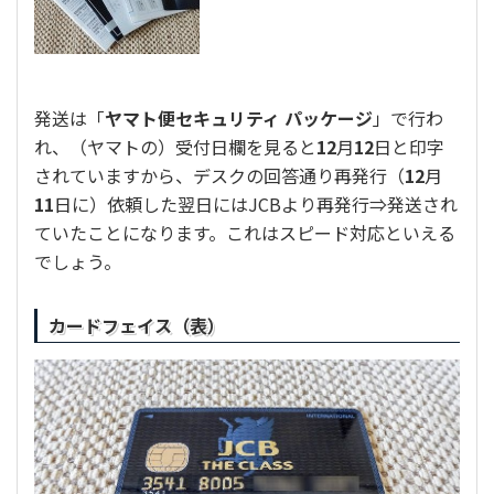
発送は「
ヤマト便セキュリティ パッケージ
」で行わ
れ、（ヤマトの）受付日欄を見ると
12
月
12
日と印字
されていますから、デスクの回答通り再発行（
12
月
11
日に）依頼した翌日にはJCBより再発行⇒発送され
ていたことになります。これはスピード対応といえる
でしょう。
カードフェイス（表）