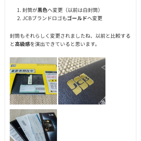
封筒が
黒色
へ変更（以前は白封筒）
JCBブランドロゴも
ゴールド
へ変更
封筒もそれらしく変更されましたね、以前と比較する
と
高級感
を演出できていると思います。