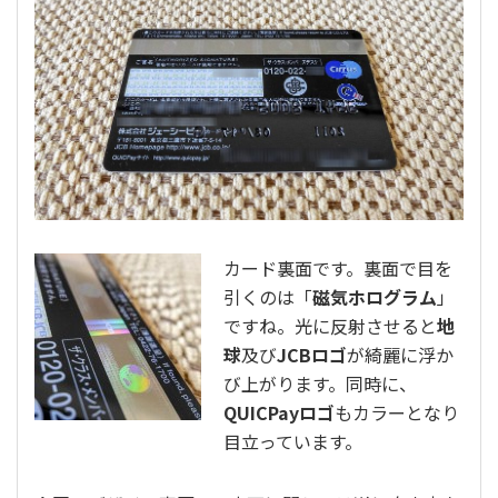
カード裏面です。裏面で目を
引くのは「
磁気ホログラム
」
ですね。光に反射させると
地
球
及び
JCBロゴ
が綺麗に浮か
び上がります。同時に、
QUICPayロゴ
もカラーとなり
目立っています。