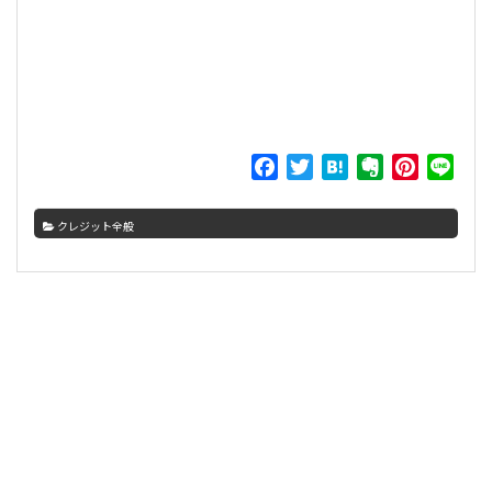
F
T
H
E
P
L
a
w
a
v
i
i
c
i
t
e
n
n
クレジット全般
e
t
e
r
t
e
b
t
n
n
e
o
e
a
o
r
サ
o
r
t
e
k
e
s
イ
t
ド
バ
ー