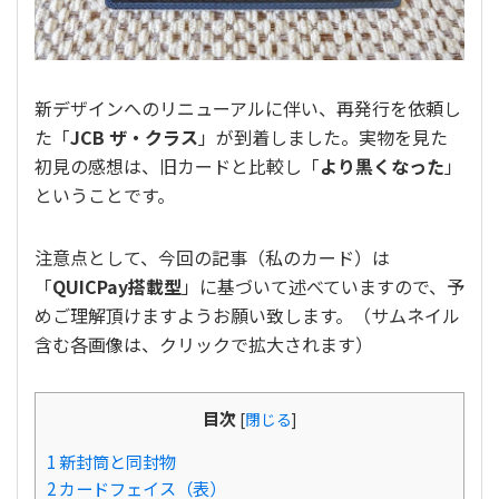
生
活
を
綴
新デザインへのリニューアルに伴い、再発行を依頼し
り
た「
JCB ザ・クラス
」が到着しました。実物を見た
ま
初見の感想は、旧カードと比較し「
より黒くなった
」
す
ということです。
注意点として、今回の記事（私のカード）は
「
QUICPay搭載型
」に基づいて述べていますので、予
めご理解頂けますようお願い致します。（サムネイル
含む各画像は、クリックで拡大されます）
目次
[
閉じる
]
1
新封筒と同封物
2
カードフェイス（表）