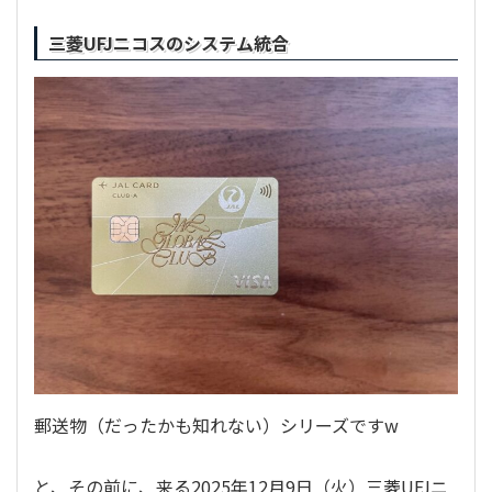
生
活
三菱UFJニコスのシステム統合
を
綴
り
ま
す
郵送物（だったかも知れない）シリーズですw
と、その前に、来る2025年12月9日（火）三菱UFJニ