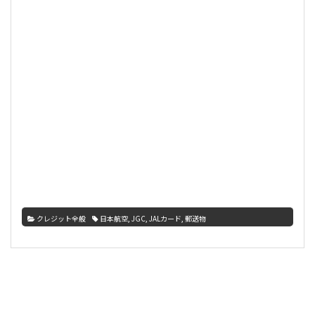
クレジット全般
日本航空
,
JGC
,
JALカード
,
郵送物
サ
イ