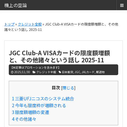
機上の空論
ANA
Skip
Skip
SFC・
to
to
トップ
»
クレジット全般
» JGC Club-A VISAカードの限度額増額と、その他
JAL
諸々という話し 2025-11
main
primary
JGC
content
sidebar
と
JCB
JGC Club-A VISAカードの限度額増額
THE
と、その他諸々という話し 2025-11
CLASS（JCB
【本記事はプロモーションを含みます】
ザ・
2025/11/30
クレジット全般
日本航空
,
JGC
,
JALカード
,
郵送物
ク
ラ
目次
[
閉じる
]
ス）
1
三菱UFJニコスのシステム統合
で
2
今年も限度枠が増額される
の
3
限度額増額の変遷
日
4
その他諸々
常