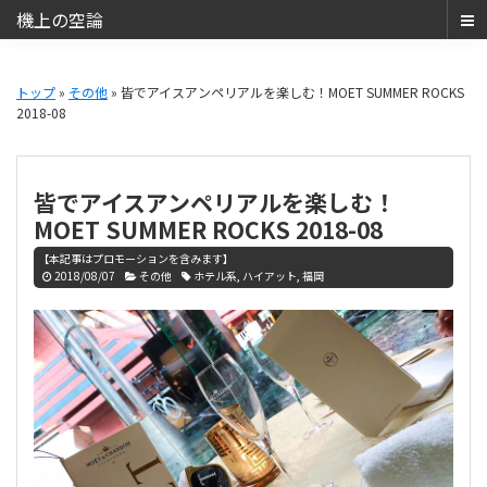
機上の空論
ANA
Skip
Skip
SFC・
to
to
トップ
»
その他
» 皆でアイスアンペリアルを楽しむ！MOET SUMMER ROCKS
JAL
2018-08
main
primary
JGC
content
sidebar
と
JCB
皆でアイスアンペリアルを楽しむ！
THE
MOET SUMMER ROCKS 2018-08
CLASS（JCB
【本記事はプロモーションを含みます】
ザ・
2018/08/07
その他
ホテル系
,
ハイアット
,
福岡
ク
ラ
ス）
で
の
日
常