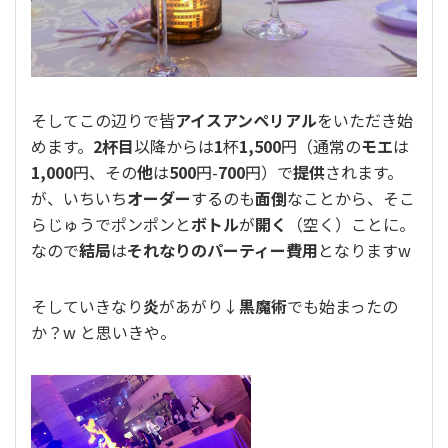
そしてこの辺りで皆
アイスアンペリアル
をいただき始
めます。
2杯目
以降からは
1
杯
1,500
円（通常の
モエ
は
1,000
円、その
他
は
500
円-
700
円）で
提供
されます。
が、いちいち
オーダー
するのも
面倒
なことから、そこ
らじゅうでポンポンと
ボトル
が
開く
（空く）ことに。
なので
結局
は
それなりのパーティー費用
となりますw
そしていきなり
炎
があがり↓
黒魔術
でも始まったの
か？w と思いきや。