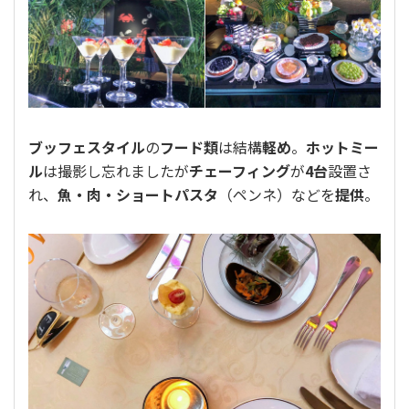
ブッフェスタイル
の
フード類
は結構
軽め
。
ホットミー
ル
は撮影し忘れましたが
チェーフィング
が
4台
設置さ
れ、
魚・肉・ショートパスタ
（ペンネ）などを
提供
。