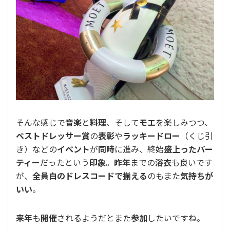
そんな感じで
音楽
と
料理
、そして
モエ
を楽しみつつ、
ベストドレッサー賞
の
表彰
や
ラッキードロー
（くじ引
き）などの
イベント
が
同時
に進み、終始
盛上ったパー
ティー
だったという
印象
。
昨年
までの
浴衣
も良いです
が、
全員白のドレスコードで揃える
のもまた
気持ちが
いい
。
来年
も
開催
されるようだとまた
参加
したいですね。