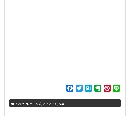
F
T
H
E
P
L
a
w
a
v
i
i
c
i
t
e
n
n
その他
ホテル系
,
ハイアット
,
福岡
e
t
e
r
t
e
b
t
n
n
e
o
e
a
o
r