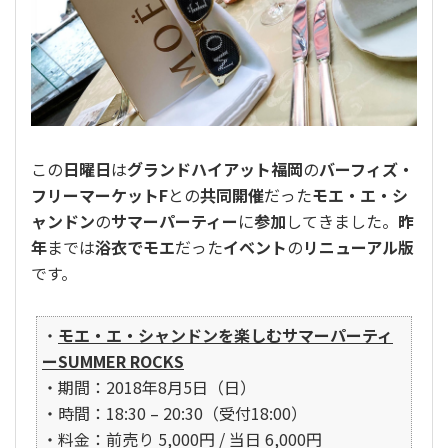
生
活
を
綴
り
ま
す
この
日曜日
は
グランドハイアット福岡
の
バーフィズ・
フリーマーケットF
との
共同開催
だった
モエ・エ・シ
ャンドン
の
サマーパーティー
に
参加
してきました。
昨
年
までは
浴衣でモエ
だった
イベント
の
リニューアル版
です。
・
モエ・エ・シャンドンを楽しむサマーパーティ
ーSUMMER ROCKS
・期間：2018年8月5日（日）
・時間：18:30 – 20:30（受付18:00）
・料金：前売り 5,000円 / 当日 6,000円