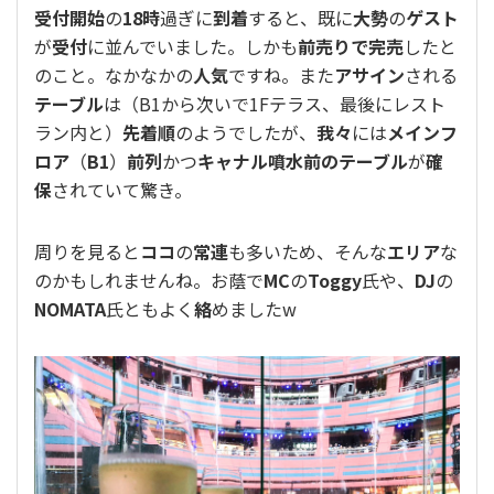
受付開始
の
18時
過ぎに
到着
すると、既に
大勢
の
ゲスト
が
受付
に並んでいました。しかも
前売りで完売
したと
のこと。なかなかの
人気
ですね。また
アサイン
される
テーブル
は（B1から次いで1Fテラス、最後にレスト
ラン内と）
先着順
のようでしたが、
我々
には
メインフ
ロア
（
B1
）
前列
かつ
キャナル噴水前のテーブル
が
確
保
されていて驚き。
周りを見ると
ココ
の
常連
も多いため、そんな
エリア
な
のかもしれませんね。お蔭で
MC
の
Toggy
氏や、
DJ
の
NOMATA
氏ともよく
絡
めましたw