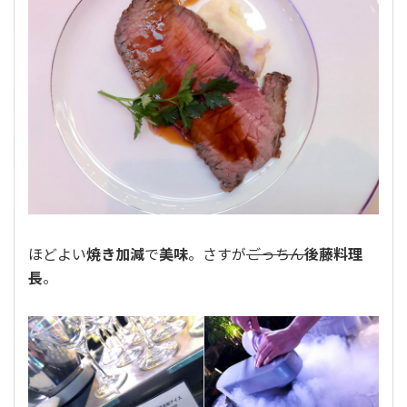
ほどよい
焼き加減
で
美味
。さすが
ごっちん
後藤料理
長
。