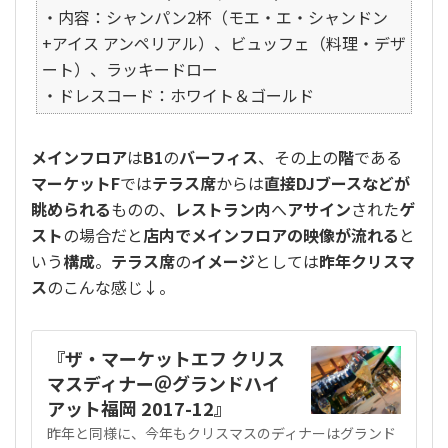
・内容：シャンパン2杯（モエ・エ・シャンドン
+アイス アンペリアル）、ビュッフェ（料理・デザ
ート）、ラッキードロー
・ドレスコード：ホワイト＆ゴールド
メインフロア
は
B1
の
バーフィス
、その上の
階
である
マーケットF
では
テラス席
からは
直接
DJブース
などが
眺められる
ものの、
レストラン内
へ
アサイン
された
ゲ
スト
の場合だと
店内でメインフロアの映像が流れる
と
いう
構成
。
テラス席
の
イメージ
としては
昨年クリスマ
ス
のこんな感じ↓。
『ザ・マーケットエフ クリス
マスディナー＠グランドハイ
アット福岡 2017-12』
昨年と同様に、今年もクリスマスのディナーはグランド