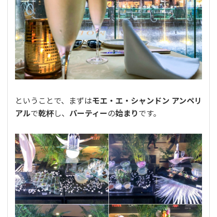
ということで、まずは
モエ・エ・シャンドン アンペリ
アル
で
乾杯
し、
パーティー
の
始まり
です。