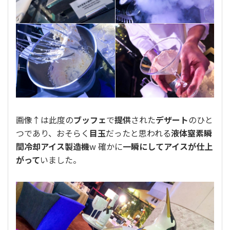
画像↑は此度の
ブッフェ
で
提供
された
デザート
のひと
つであり、おそらく
目玉
だったと思われる
液体窒素瞬
間冷却アイス製造機
w 確かに
一瞬にしてアイスが仕上
がって
いました。