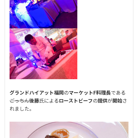
グランドハイアット福岡
の
マーケットF料理長
である
ごっちん
後藤
氏による
ローストビーフ
の
提供
が
開始
さ
れました。