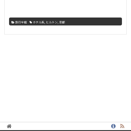
旅行全般
ホテル系
,
ヒルトン
,
京都
サ
イ
ド
バ
ー
1