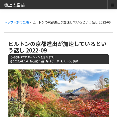
機上の空論
ANA
Skip
Skip
SFC・
to
to
トップ
»
旅行全般
» ヒルトンの京都進出が加速しているという話し 2022-09
JAL
main
primary
JGC
content
sidebar
と
ヒルトンの京都進出が加速しているとい
JCB
う話し 2022-09
THE
【本記事はプロモーションを含みます】
CLASS（JCB
2022/09/16
旅行全般
ホテル系
,
ヒルトン
,
京都
ザ・
ク
ラ
ス）
で
の
日
常