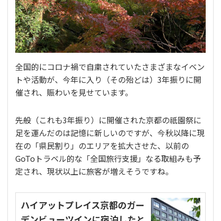
生
活
を
綴
り
全国的にコロナ禍で自粛されていたさまざまなイベン
ま
トや活動が、今年に入り（その殆どは）3年振りに開
す
催され、賑わいを見せています。
先般（これも3年振り）に開催された京都の祇園祭に
足を運んだのは記憶に新しいのですが、今秋以降に現
在の「県民割り」のエリアを拡大させた、以前の
GoToトラベル的な「全国旅行支援」なる取組みも予
定され、現状以上に旅客が増えそうですね。